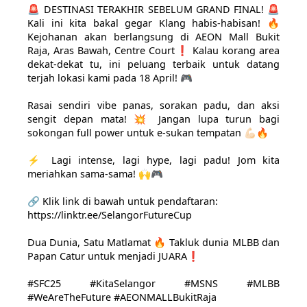
🚨 DESTINASI TERAKHIR SEBELUM GRAND FINAL! 🚨
Kali ini kita bakal gegar Klang habis-habisan! 🔥
Kejohanan akan berlangsung di AEON Mall Bukit
Raja, Aras Bawah, Centre Court❗ Kalau korang area
dekat-dekat tu, ini peluang terbaik untuk datang
terjah lokasi kami pada 18 April! 🎮
Rasai sendiri vibe panas, sorakan padu, dan aksi
sengit depan mata! 💥 Jangan lupa turun bagi
sokongan full power untuk e-sukan tempatan 💪🏻🔥
⚡ Lagi intense, lagi hype, lagi padu! Jom kita
meriahkan sama-sama! 🙌🎮
🔗 Klik link di bawah untuk pendaftaran:
https://linktr.ee/SelangorFutureCup
Dua Dunia, Satu Matlamat 🔥 Takluk dunia MLBB dan
Papan Catur untuk menjadi JUARA❗
#SFC25 #KitaSelangor #MSNS #MLBB
#WeAreTheFuture #AEONMALLBukitRaja